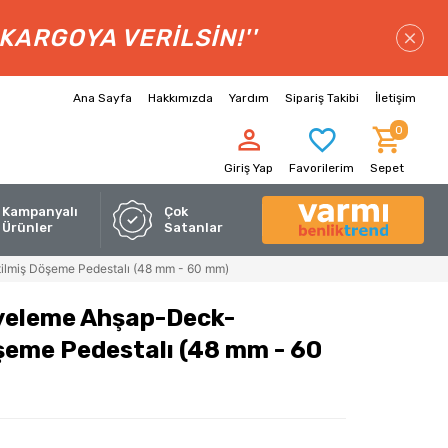
 KARGOYA VERILSIN!''
Ana Sayfa
Hakkımızda
Yardım
Sipariş Takibi
İletişim
0
Giriş Yap
Favorilerim
Sepet
Kampanyalı
Çok
Ürünler
Satanlar
lmiş Döşeme Pedestalı (48 mm - 60 mm)
yeleme Ahşap-Deck-
şeme Pedestalı (48 mm - 60