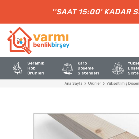
''SAAT 15:00' KADAR 
Seramik
Karo
Yükse
Hobi
Döşeme
Döşe
Ürünleri
Sistemleri
Siste
Ana Sayfa
Ürünler
Yükseltilmiş Döşem