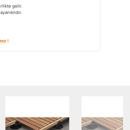
likte gelir.
yanıklıdır.
nız !