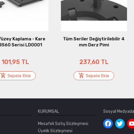
ma - Kare
Tüm Seriler Değiştirilebilir 4
SLW
 LD0001
mm Derz Pimi
Seviye
Kompo
Döşeme S
L
237,60 TL
le
Sepete Ekle
KURUMSAL
Sosyal Medyada
Mesafeli Satış Sözleşmesi
Üyelik Sözleşmesi