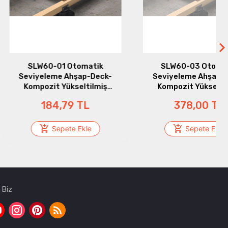
60-01 Otomatik
SLW60-03 Otomatik
leme Ahşap-Deck-
Seviyeleme Ahşap-Deck-
zit Yükseltilmiş
Kompozit Yükseltilmiş
istemleri (42 mm -
Döşeme Pedestalı (60 mm -
184,79 TL
378,00 TL
48 mm)
85 mm)
Sepete Ekle
Sepete Ekle
 Biz