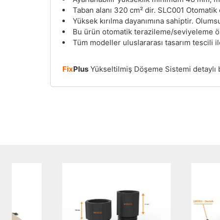
Taban alanı 320 cm² dir. SLC001 Otomatik dü
Yüksek kırılma dayanımına sahiptir. Olumsuz
Bu ürün otomatik terazileme/seviyeleme öze
Tüm modeller uluslararası tasarım tescili i
Fix
Plus
Yükseltilmiş Döşeme Sistemi detaylı 