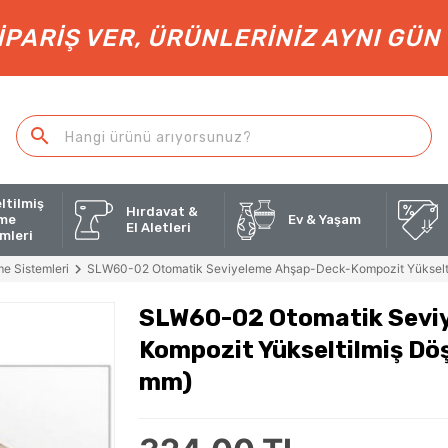
SIPARIŞ VER, ÜRÜNLERINIZ AYNI GÜN
ltilmiş
Hırdavat &
me
Ev & Yaşam
El Aletleri
mleri
e Sistemleri
SLW60-02 Otomatik Seviyeleme Ahşap-Deck-Kompozit Yükselti
SLW60-02 Otomatik Sevi
Kompozit Yükseltilmiş Dö
mm)