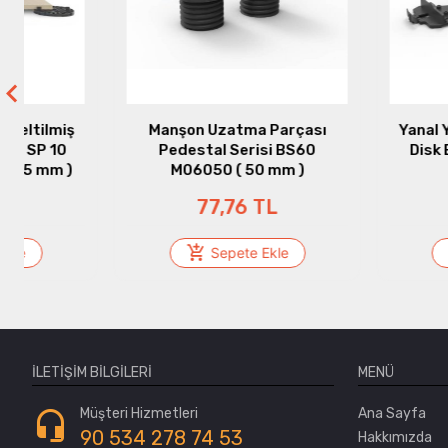
Manşon Uzatma Parçası
Yanal Yüzey Kapla
Pedestal Serisi BS60
Disk BS60 Serisi
M06050 ( 50 mm )
77,76 TL
101,95 T
Sepete Ekle
Sepete Ek
İLETIŞIM BILGILERI
MENÜ
Müşteri Hizmetleri
Ana Sayfa
90 534 278 74 53
Hakkımızda