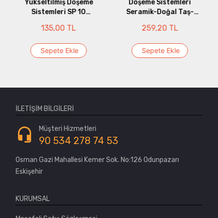
Yükseltilmiş Döşeme
Döşeme Sistemleri
Sistemleri SP 10
Seramik-Doğal Taş-
Minimum ( 10 mm - 15
Kompozit (38 mm - 50
135,00 TL
259,20 TL
mm )
mm)
Sepete Ekle
Sepete Ekle
İLETIŞIM BILGILERI
Müşteri Hizmetleri
90 534 278 74 53
Osman Gazi Mahallesi Kemer Sok. No:126 Odunpazarı
Eskişehir
KURUMSAL